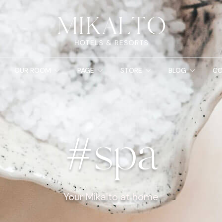
OUR ROOM
PAGE
STORE
BLOG
CO
#spa
Your Mikalto at home