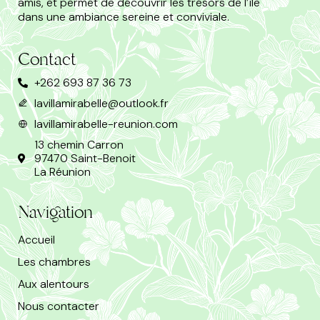
amis, et permet de découvrir les trésors de l’île
dans une ambiance sereine et conviviale.
Contact
+262 693 87 36 73
lavillamirabelle@outlook.fr
lavillamirabelle-reunion.com
13 chemin Carron
97470 Saint-Benoit
La Réunion
Navigation
Accueil
Les chambres
Aux alentours
Nous contacter